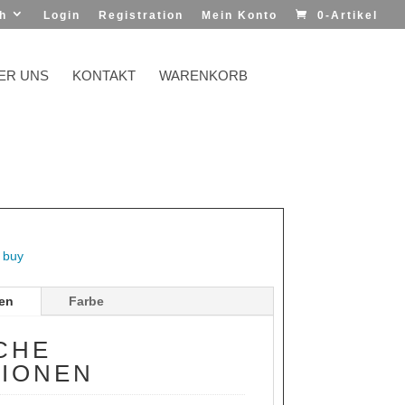
h
Login
Registration
Mein Konto
0-Artikel
ER UNS
KONTAKT
WARENKORB
d buy
nen
Farbe
CHE
TIONEN