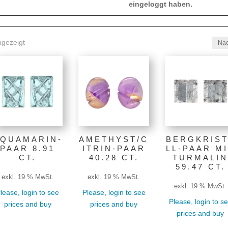
eingeloggt haben.
Nach
ngezeigt
Preis
sortiert:
absteigend
QUAMARIN-
AMETHYST/C
BERGKRIST
PAAR 8.91
ITRIN-PAAR
LL-PAAR M
CT.
40.28 CT.
TURMALIN
59.47 CT.
exkl. 19 % MwSt.
exkl. 19 % MwSt.
exkl. 19 % MwSt.
lease, login to see
Please, login to see
Please, login to s
prices and buy
prices and buy
prices and buy