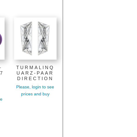
-
TURMALINQ
7
UARZ-PAAR
DIRECTION
Please, login to see
prices and buy
ee