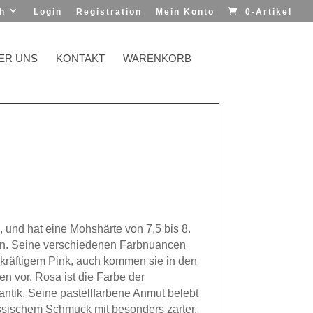
h
Login
Registration
Mein Konto
0-Artikel
ER UNS
KONTAKT
WARENKORB
, und hat eine Mohshärte von 7,5 bis 8.
ssen. Seine verschiedenen Farbnuancen
 kräftigem Pink, auch kommen sie in den
en vor. Rosa ist die Farbe der
antik. Seine pastellfarbene Anmut belebt
össischem Schmuck mit besonders zarter,