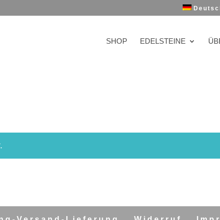
Deutsc
SHOP
EDELSTEINE
ÜB
.
ng-Versand-Lieferung
Widerruf
Imp