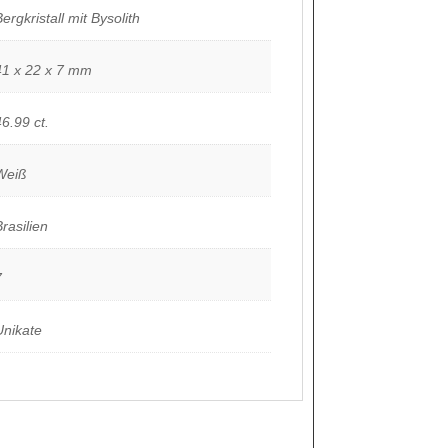
ergkristall mit Bysolith
41 x 22 x 7 mm
46.99 ct.
Weiß
Brasilien
7
Unikate