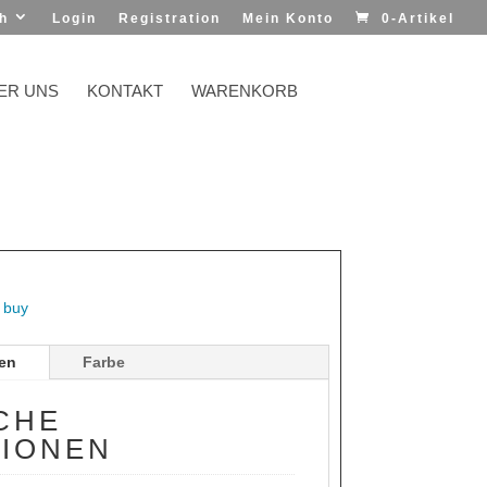
h
Login
Registration
Mein Konto
0-Artikel
ER UNS
KONTAKT
WARENKORB
d buy
nen
Farbe
CHE
TIONEN